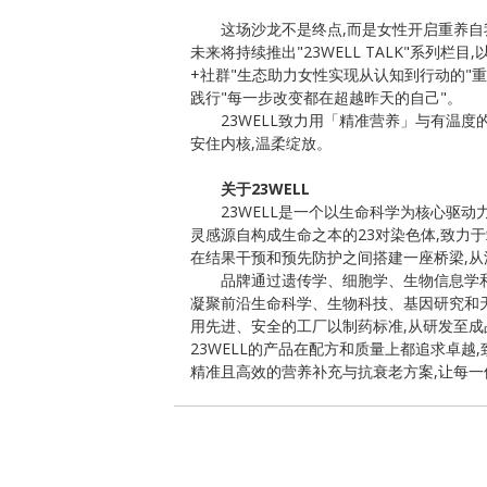
这场沙龙不是终点,而是女性开启重养自我
未来将持续推出"23WELL TALK"系列栏目,
+社群"生态助力女性实现从认知到行动的"重
践行"每一步改变都在超越昨天的自己"。
23WELL致力用「精准营养」与有温度
安住内核,温柔绽放。
关于23WELL
23WELL是一个以生命科学为核心驱动
灵感源自构成生命之本的23对染色体,致力于
在结果干预和预先防护之间搭建一座桥梁,从
品牌通过遗传学、细胞学、生物信息学和
凝聚前沿生命科学、生物科技、基因研究和天
用先进、安全的工厂以制药标准,从研发至成
23WELL的产品在配方和质量上都追求卓越
精准且高效的营养补充与抗衰老方案,让每