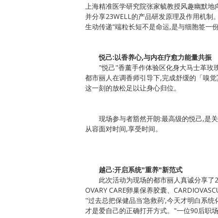
上海精准医学研究院张家毓教授风趣幽默地
并分享23WELL的产品研发原理及作用机
生动传递“端粒长短不是命运,是与细胞签一
悦己:以香养心,与内在疗愈力能量共振
"悦己"香薰手作体验区化身大马士革玫
都市丽人在调香师引导下,完成舒缓的「嗅觉冥
这一刻的放松足以让身心归位。
现场参与者豁然开朗:最高级的悦己,是
从容面对时间,享受时间。
越己:开启系统"重养"新范式
此次活动为现场的都市丽人真诚分享了23W
OVARY CARE卵巢保养胶囊、CARDIOVAS
"过去总把保健品当‘急救药’,今天才明白系
才是爱自己的正确打开方式。"一位90后职