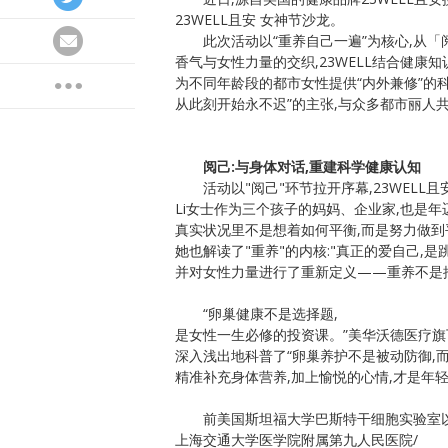
23WELL且安 女神节沙龙。
此次活动以“重养自己一遍”为核心,从「
香气与女性力量的交织,23WELL结合健康
为不同年龄段的都市女性提供“内外兼修”的科
从此刻开始永不迟”的主张,与众多都市丽人
阅己:与身体对话,重建科学健康认知
活动以"阅己"环节拉开序幕,23WELL且安
Li女士作为三个孩子的妈妈、企业家,也是年
真实状况里不是想着如何平衡,而是努力做到
她也解读了"重养"的内核:"真正的爱自己,是
并对女性力量进行了重新定义——重养不是
“卵巢健康不是选择题,
是女性一生必修的投资课。”美华沃德医疗旗
深入浅出地科普了“卵巢养护不是被动防御,
精准补充身体营养,加上愉悦的心情,才是年
前美国斯坦福大学巴斯特干细胞实验室
上海交通大学医学院附属第九人民医院/